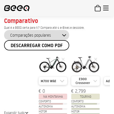
Comparativo
Qual é a BEEQ certa para ti? Compara até 4 e-Bikes e descobre.
DESCARREGAR COMO PDF
E900
M700 Wild
Adici
Crossover
€ 0
€ 2,799
NA MONTANHA
TOURING
CONFORTO
CONFORTO
AUTONOMIA
AUTONOMIA
MOTOR
MOTOR
Expandir tudo