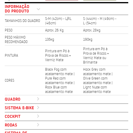
INFORMAÇÃO
DO PRODUTO
S-M (42cm) - L/XL
S (44cm) - M (49cm) -
TAMANHOS DO QUADRO
(46cm)
L (54cm)
PESO
Aprox. 26 Kg
Aprox. 28kg
PESO MÁXIMO
135kg
190kg
RECOMENDADO
Pintura em Pó à
Pintura em Pó à
Prova de Riscos +
PINTURA
Prova de Riscos +
Verniz Mate ou
Verniz Mate
Brilhante
Black Fog com
Hock Grey com
acabamento mate |
acabamento mate |
Pure Red com
Olive Green com
CORES
acabamento mate |
acabamento mate |
Rock Blue com
Light Nude com
acabamento mate
acabamento mate
QUADRO
SISTEMA E-BIKE
COCKPIT
RODAS