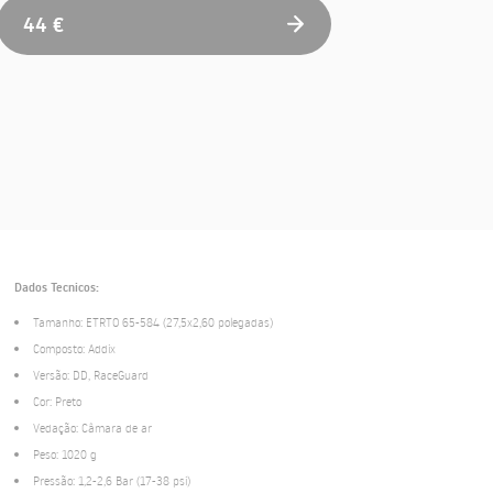
44 €
Dados Tecnicos:
Tamanho: ETRTO 65-584 (27,5x2,60 polegadas)
Composto: Addix
Versão: DD, RaceGuard
Cor: Preto
Vedação: Câmara de ar
Peso: 1020 g
Pressão: 1,2-2,6 Bar (17-38 psi)