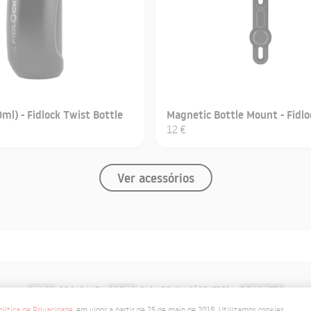
ml) - Fidlock Twist Bottle
Magnetic Bottle Mount - Fidlo
12 €
Ver acessórios
3 ANOS
DE GARANTIA
30 DIAS
PARA DEVOLUÇÃO
ENTREGA
5 DIAS ÚTEIS
PORTES GRATUITOS
PARA PORTUGAL CONTINENTAL
olítica de Privacidade
, em vigor a partir de 25 de maio de 2018. Utilizamos cookies