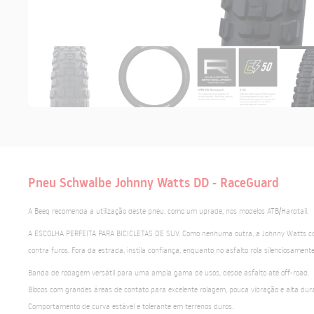
Pneu Schwalbe Johnny Watts DD - RaceGuard
A Beeq recomenda a utilização deste pneu, como um uprade, nos modelos ATB/Hardtail.
A ESCOLHA PERFEITA PARA BICICLETAS DE SUV. Como nenhuma outra, a Johnny Watts co
contra furos. Fora da estrada, instila confiança, enquanto no asfalto rola silenciosamente
Banda de rodagem versátil para uma ampla gama de usos, desde asfalto até off-road.
Blocos com grandes áreas de contato para excelente rolagem, pouca vibração e alta dura
Comportamento de curva estável e tolerante em terrenos duros.