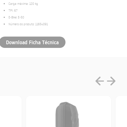
Carga máxima: 120 kg
TPI: 67
E-Bike: E-50
Número do produto: 11654091
Download Ficha Técnica