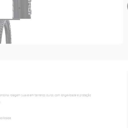
mbina rolagem suave em terrenos duros com longevidade e proteção
.
bilidade.