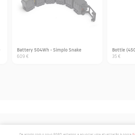
e
Battery 504Wh - Simplo Snake
Bottle (450
609 €
35 €
De acordo com o novo RGPD, estamos a anunciar uma atualização à nossa
P