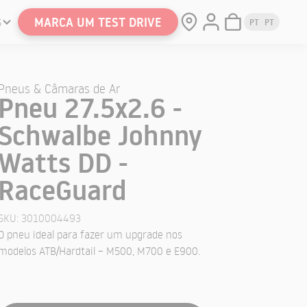
MARCA UM TEST DRIVE
S
PT
PT
Pneus & Câmaras de Ar
Pneu 27.5x2.6 -
Schwalbe Johnny
Watts DD -
RaceGuard
SKU:
3010004493
O pneu ideal para fazer um upgrade nos
modelos ATB/Hardtail – M500, M700 e E900.