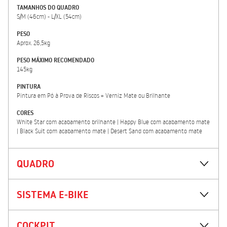
TAMANHOS DO QUADRO
S/M (46cm) - L/XL (54cm)
PESO
Aprox. 26,5kg
PESO MÁXIMO RECOMENDADO
145kg
PINTURA
Pintura em Pó à Prova de Riscos + Verniz Mate ou Brilhante
CORES
White Star com acabamento brilhante | Happy Blue com acabamento mate
| Black Suit com acabamento mate | Desert Sand com acabamento mate
QUADRO
SISTEMA E-BIKE
COCKPIT