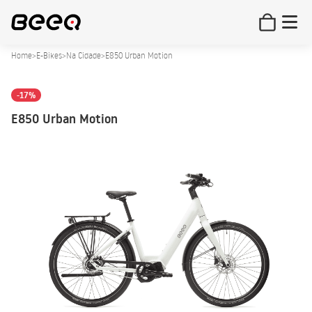
Home
>
E-Bikes
>
Na Cidade
>
E850 Urban Motion
-17%
E850 Urban Motion