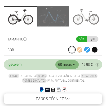
TAMANHO
S/M
L/XL
COR
60 meses
45,93 €
3 ANOS
DE GARANTIA
30 DIAS
PARA DEVOLUÇÃO
ENTREGA
5 DIAS ÚTEIS
PORTES GRATUITOS
PARA PORTUGAL CONTINENTAL
DADOS TÉCNICOS