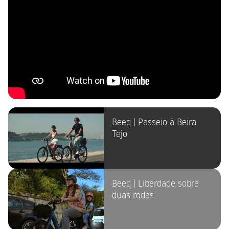
Beeq | Passeio à Beira
Tejo
Beeq | Liberdade sobre
duas rodas