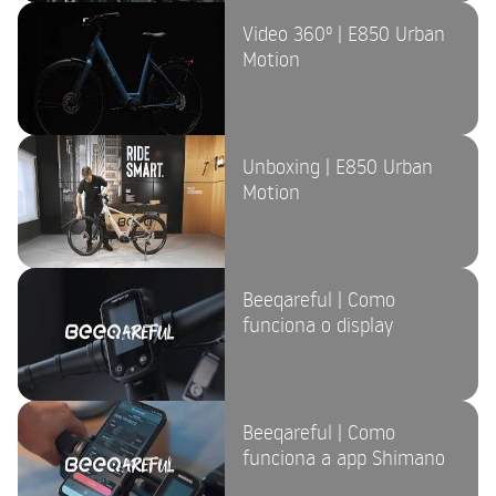
Video 360º | E850 Urban
Motion
Unboxing | E850 Urban
Motion
Beeqareful | Como
funciona o display
Beeqareful | Como
funciona a app Shimano